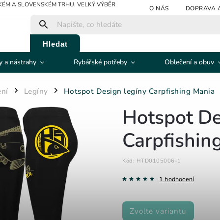
ÉM A SLOVENSKÉM TRHU. VELKÝ VÝBĚR
O NÁS
DOPRAVA 
Hledat
 a nástrahy
Rybářské potřeby
Oblečení a obuv
ení
Legíny
Hotspot Design legíny Carpfishing Mania
/
/
Hotspot De
Carpfishin
Kód:
HTD0105006-1
1 hodnocení
Zvolte variantu