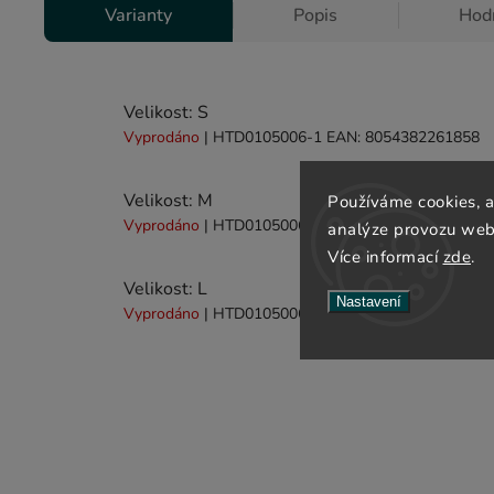
Varianty
Popis
Hodn
Velikost: S
Vyprodáno
| HTD0105006-1
EAN:
8054382261858
Velikost: M
Používáme cookies, 
Vyprodáno
| HTD0105006-2
EAN:
8054382261865
analýze provozu webu
Více informací
zde
.
Velikost: L
Nastavení
Vyprodáno
| HTD0105006-3
EAN:
8054382261872