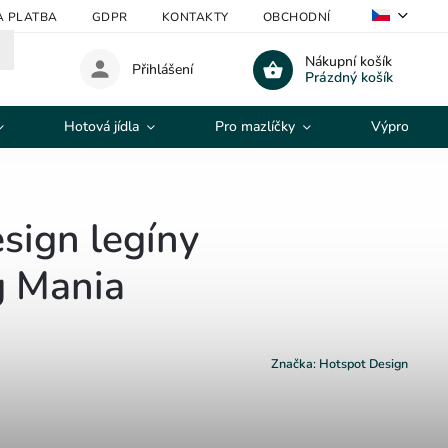
A PLATBA
GDPR
KONTAKTY
OBCHODNÍ PODMÍNKY
V
Nákupní košík
Přihlášení
Prázdný košík
Hotová jídla
Pro mazlíčky
Výprodej
sign legíny
g Mania
Značka:
Hotspot Design