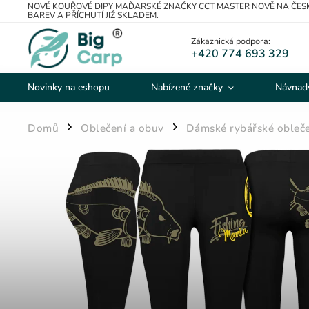
NOVÉ KOUŘOVÉ DIPY MAĎARSKÉ ZNAČKY CCT MASTER NOVĚ NA ČESK
BAREV A PŘÍCHUTÍ JIŽ SKLADEM.
Zákaznická podpora:
+420 774 693 329
Novinky na eshopu
Nabízené značky
Návnady
Domů
Oblečení a obuv
Dámské rybářské obleč
/
/