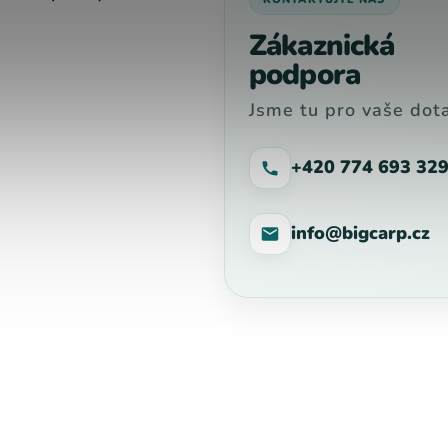
Zákaznická
podpora
Jsme tu pro vaše dota
+420 774 693 32
info@bigcarp.cz