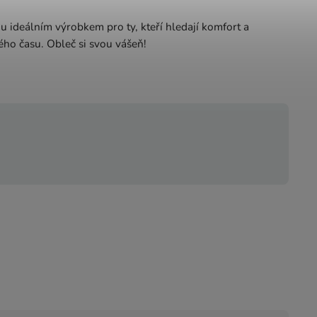
u ideálním výrobkem pro ty, kteří hledají komfort a
ého času. Obleč si svou vášeň!