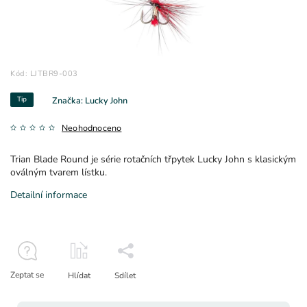
Kód:
LJTBR9-003
Tip
Značka:
Lucky John
Neohodnoceno
Trian Blade Round je série rotačních třpytek Lucky John s klasickým
oválným tvarem lístku.
Detailní informace
Zeptat se
Hlídat
Sdílet