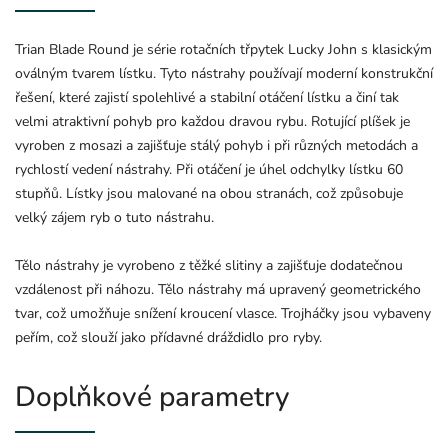
Trian Blade Round je série rotačních třpytek Lucky John s klasickým
oválným tvarem lístku. Tyto nástrahy používají moderní konstrukční
řešení, které zajistí spolehlivé a stabilní otáčení lístku a činí tak
velmi atraktivní pohyb pro každou dravou rybu. Rotující plíšek je
vyroben z mosazi a zajišťuje stálý pohyb i při různých metodách a
rychlostí vedení nástrahy. Při otáčení je úhel odchylky lístku 60
stupňů. Lístky jsou malované na obou stranách, což způsobuje
velký zájem ryb o tuto nástrahu.
Tělo nástrahy je vyrobeno z těžké slitiny a zajišťuje dodatečnou
vzdálenost při náhozu. Tělo nástrahy má upravený geometrického
tvar, což umožňuje snížení kroucení vlasce. Trojháčky jsou vybaveny
peřím, což slouží jako přídavné dráždidlo pro ryby.
Doplňkové parametry