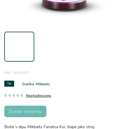
Kód:
11031677
Tip
Značka:
Mikbaits
Neohodnoceno
Zvolte variantu
Boilie v dipu Mikbaits Fanatica Koi, šlape jako stroj.