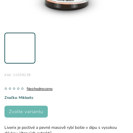
Kód:
11039239
Neohodnoceno
Značka:
Mikbaits
Zvolte variantu
Liverix je poctivé a pevné masově rybí boilie v dipu s vysokou