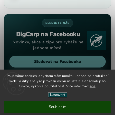
SLEDUJTE NÁS
BigCarp na Facebooku
Novinky, akce a tipy pro rybáře na
jednom místě.
Sledovat na Facebooku
Používáme cookies, abychom Vám umožnili pohodlné prohlížení
webu a díky analýze provozu webu neustále zlepšovali jeho
funkce, výkon a použitelnost. Více informací
zde
.
Copyright 2026
Big Carp
. Všechna práva vyhrazena.
Vytvořil
Shoptet
| Design
Shoptak.cz
Nastavení
Nové kouřové dipy maďarské značky CCT Master nově na
Souhlasím
českém a slovenském trhu. Velký výběr barev a příchutí již
skladem.