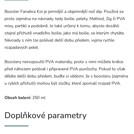
Booster Fanatica Koi je jemnější a objemnější než dip. Používá se
proto zejména na návnady, tedy boilie, pelety, Method, Zig či PVA
mixy, partikl a podobně. Je také určený k tomu, abyste dosáhli
stejné příchutě vnadícího boilie, jako má boilie, se kterým chytáte.
Návnady s ním lze polévat delší dobu předem, vyjma rychle
rozpadavých pelet.
Boostery nerozpouští PVA materiály, proto s nimi můžete krátce
před náhozem polévat i připravené PVA punčochy. Pokud to však
děláte delší dobu předem, buďte si vědomi, že v boosteru (zejména
u rybích příchutí) mohou být složky, které zpomalí rozpad PVA.
Obsah balení:
250 ml
Doplňkové parametry