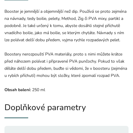
Booster je jemnější a objemnější než dip. Používá se proto zejména
na návnady, tedy boilie, pelety, Method, Zig či PVA mixy, partikl a
podobně. Je také určený k tomu, abyste dosáhli stejné příchutě
vnadícího boilie, jako má boilie, se kterým chytáte. Návnady s ním
lze polévat delší dobu předem, vyjma rychle rozpadavých pelet.
Boostery nerozpouští PVA materiály, proto s nimi můžete krátce
před náhozem polévat i připravené PVA punčochy. Pokud to však
děláte delší dobu předem, buďte si vědomi, že v boosteru (zejména
u rybích příchutí) mohou být složky, které zpomalí rozpad PVA.
Obsah balení:
250 ml
Doplňkové parametry