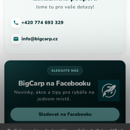
Jsme tu pro vaše dotazy!
+420 774 693 329
info@bigcarp.cz
SLEDUJTE NÁS
BigCarp na Facebooku
Novinky, akce a tipy pro rybáře na
jednom místě.
Sledovat na Facebooku