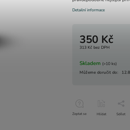
Detailní informace
350 Kč
313 Kč bez DPH
Skladem
(>10 ks)
Můžeme doručit do:
12.
Zeptat se
Hlídat
Sdílet