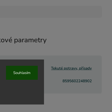
ové parametry
rie
:
Tekuté potravy, přísady
Souhlasím
8595602248902