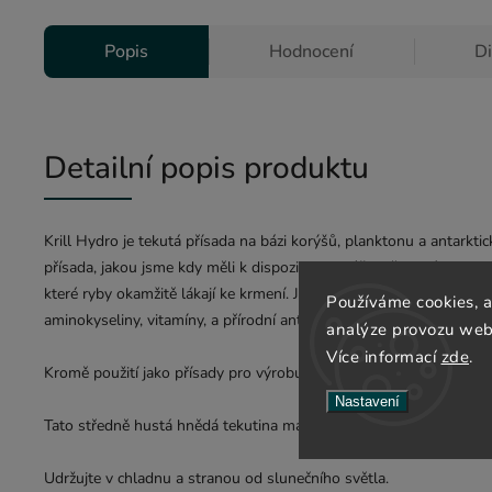
Popis
Hodnocení
D
Detailní popis produktu
Krill Hydro je tekutá přísada na bázi korýšů, planktonu a antarktic
přísada, jakou jsme kdy měli k dispozici. Tato úžasně slaná, vysoc
které ryby okamžitě lákají ke krmení. Je velmi bohatá na ve vodě 
Používáme cookies, 
aminokyseliny, vitamíny, a přírodní antioxidanty.
analýze provozu webu
Více informací
zde
.
Kromě použití jako přísady pro výrobu bolie je vynikající k vrchn
Nastavení
Tato středně hustá hnědá tekutina má mírně kyselé pH. PVA frien
Udržujte v chladnu a stranou od slunečního světla.