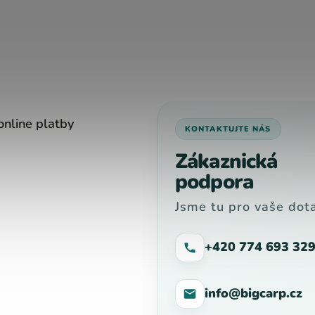
online platby
KONTAKTUJTE NÁS
Zákaznická
podpora
Jsme tu pro vaše dota
+420 774 693 32
info@bigcarp.cz