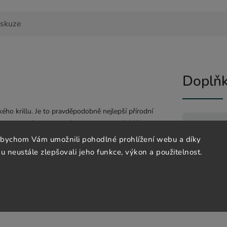
iskuze
Doplňk
kého krillu. Je to pravděpodobně nejlepší přírodní
e rozpustná tekutina má vysoce stimulační účinky,
rozpustné omega-3 mastné kyseliny, bílkoviny,
Katego
abychom Vám umožnili pohodlné prohlížení webu a díky
 neustále zlepšovali jeho funkce, výkon a použitelnost.
EAN
:
ímu obalení už hotových nástrah a návnad.
dly.