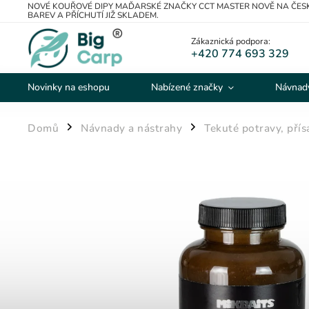
NOVÉ KOUŘOVÉ DIPY MAĎARSKÉ ZNAČKY CCT MASTER NOVĚ NA ČESK
BAREV A PŘÍCHUTÍ JIŽ SKLADEM.
Zákaznická podpora:
+420 774 693 329
Novinky na eshopu
Nabízené značky
Návnady
Domů
Návnady a nástrahy
Tekuté potravy, přís
/
/