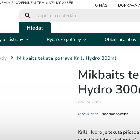
ÉM A SLOVENSKÉM TRHU. VELKÝ VÝBĚR
O NÁS
DOPRAVA 
Hledat
 a nástrahy
Rybářské potřeby
Oblečení a obuv
ady
Mikbaits tekutá potrava Krill Hydro 300ml
/
Mikbaits te
Hydro 300
Kód:
MT0013
Neohodnoceno
Krill Hydro je tekutá přísada
pravděpodobně nejlepší příro