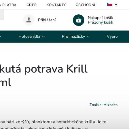
A PLATBA
GDPR
KONTAKTY
OBCHODNÍ PODMÍNKY
V
Nákupní košík
Přihlášení
Prázdný košík
Hotová jídla
Pro mazlíčky
Výprodej
kutá potrava Krill
ml
Značka:
Mikbaits
 na bázi korýšů, planktonu a antarktického krillu. Je to
dní přísada, jakou jsme kdy měli k dispozici.