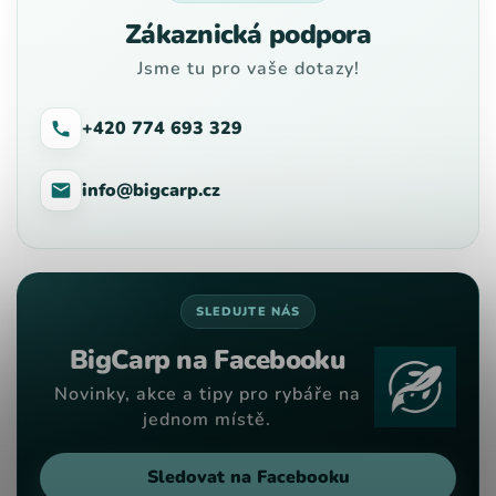
Zákaznická podpora
Jsme tu pro vaše dotazy!
+420 774 693 329
info@bigcarp.cz
SLEDUJTE NÁS
BigCarp na Facebooku
Novinky, akce a tipy pro rybáře na
jednom místě.
Sledovat na Facebooku