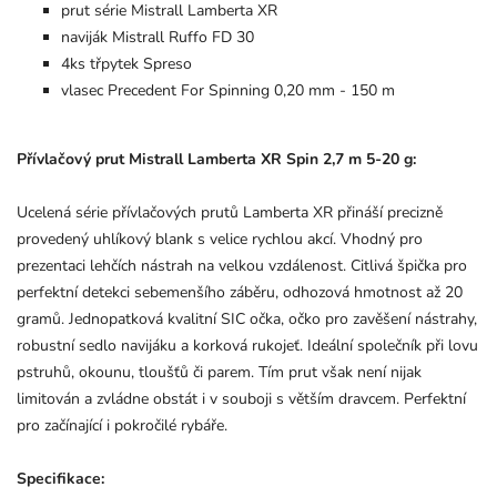
prut série Mistrall Lamberta XR
naviják Mistrall Ruffo FD 30
4ks třpytek Spreso
vlasec Precedent For Spinning 0,20 mm - 150 m
Přívlačový prut Mistrall Lamberta XR Spin 2,7 m 5-20 g:
Ucelená série přívlačových prutů Lamberta XR přináší precizně
provedený uhlíkový blank s velice rychlou akcí. Vhodný pro
prezentaci lehčích nástrah na velkou vzdálenost. Citlivá špička pro
perfektní detekci sebemenšího záběru, odhozová hmotnost až 20
gramů. Jednopatková kvalitní SIC očka, očko pro zavěšení nástrahy,
robustní sedlo navijáku a korková rukojeť. Ideální společník při lovu
pstruhů, okounu, tloušťů či parem. Tím prut však není nijak
limitován a zvládne obstát i v souboji s větším dravcem. Perfektní
pro začínající i pokročilé rybáře.
Specifikace: