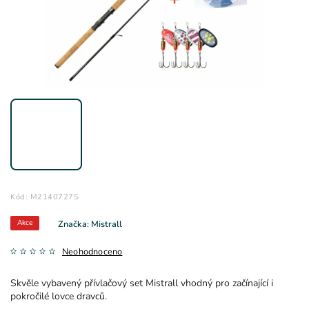
Kód:
M2140727S
Akce
Značka:
Mistrall
Neohodnoceno
Skvěle vybavený přívlačový set Mistrall vhodný pro začínající i
pokročilé lovce dravců.