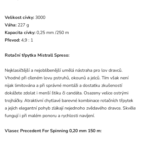
Velikost cívky:
3000
Váha:
227 g
Kapacita cívky:
0,25 mm /250 m
Převod:
4,9 : 1
Rotační třpytka Mistrall Spreso:
Nejklasičtější a nejoblíbenější umělá nástraha pro lov dravců.
Vhodné při cíleném lovu pstruhů, okounů a jelců. Tím však není
nijak limitována a při správné montáži a dostatku zkušeností
dokážete zdolat i menší štiku či candáta. Osazeny velice ostrými
trojháčky. Atraktivní chytlavé barevné kombinace rotačních třpytek
a jejich elegantní pohyb zlákají nejednoho zvědavého dravce. Skvěle
fungují i při malém ponoru a rychlosti navíjení.
Vlasec Precedent For Spinning 0,20 mm 150 m: