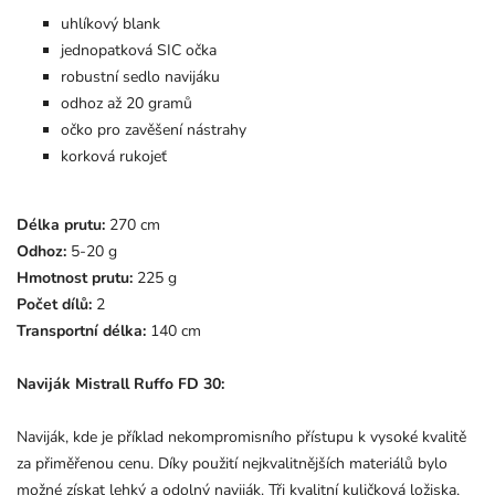
uhlíkový blank
jednopatková SIC očka
robustní sedlo navijáku
odhoz až 20 gramů
očko pro zavěšení nástrahy
korková rukojeť
Délka prutu:
270 cm
Odhoz:
5-20 g
Hmotnost prutu:
225 g
Počet dílů:
2
Transportní délka:
140 cm
Naviják Mistrall Ruffo FD 30:
Naviják, kde je příklad nekompromisního přístupu k vysoké kvalitě
za přiměřenou cenu. Díky použití nejkvalitnějších materiálů bylo
možné získat lehký a odolný naviják. Tři kvalitní kuličková ložiska,