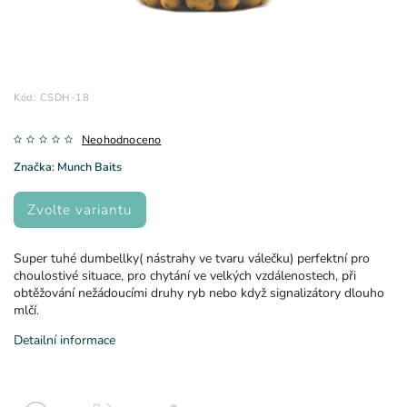
Kód:
CSDH-18
Neohodnoceno
Značka:
Munch Baits
Zvolte variantu
Super tuhé dumbellky( nástrahy ve tvaru válečku) perfektní pro
choulostivé situace, pro chytání ve velkých vzdálenostech, při
obtěžování nežádoucími druhy ryb nebo když signalizátory dlouho
mlčí.
Detailní informace