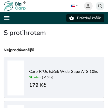
Prázdný košík
Hledat
S protihrotem
Nejprodávanější
Carp´R´Us háček Wide Gape ATS 10ks
Skladem
(>10 ks)
179 Kč