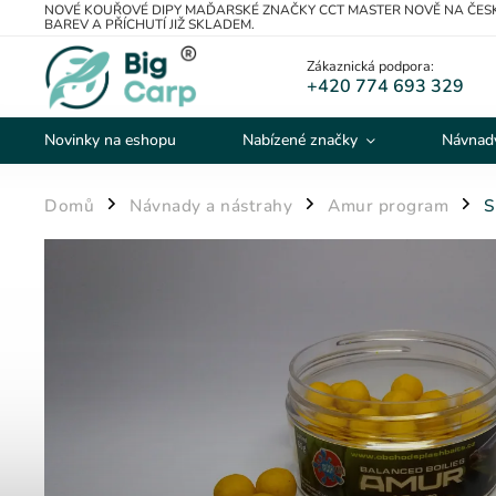
NOVÉ KOUŘOVÉ DIPY MAĎARSKÉ ZNAČKY CCT MASTER NOVĚ NA ČESK
BAREV A PŘÍCHUTÍ JIŽ SKLADEM.
Zákaznická podpora:
+420 774 693 329
Novinky na eshopu
Nabízené značky
Návnady
Domů
Návnady a nástrahy
Amur program
S
/
/
/