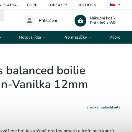
A PLATBA
GDPR
KONTAKTY
OBCHODNÍ PODMÍNKY
V
Nákupní košík
Přihlášení
Prázdný košík
Hotová jídla
Pro mazlíčky
Výprodej
s balanced boilie
n-Vanilka 12mm
Značka:
Splashbaits
yvážené boilies určené pro lov amurů a trofejních kaprů.