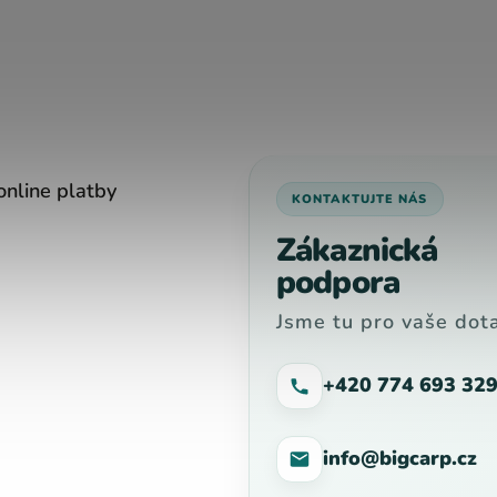
online platby
KONTAKTUJTE NÁS
Zákaznická
podpora
Jsme tu pro vaše dota
+420 774 693 32
info@bigcarp.cz