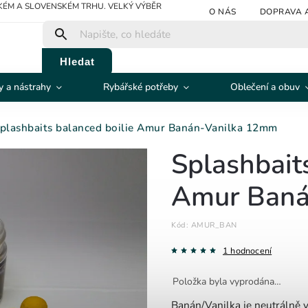
ÉM A SLOVENSKÉM TRHU. VELKÝ VÝBĚR
O NÁS
DOPRAVA 
Hledat
 a nástrahy
Rybářské potřeby
Oblečení a obuv
plashbaits balanced boilie Amur Banán-Vanilka 12mm
Splashbait
Amur Baná
Kód:
AMUR_BAN
1 hodnocení
Položka byla vyprodána…
Banán/Vanilka je neutrálně v