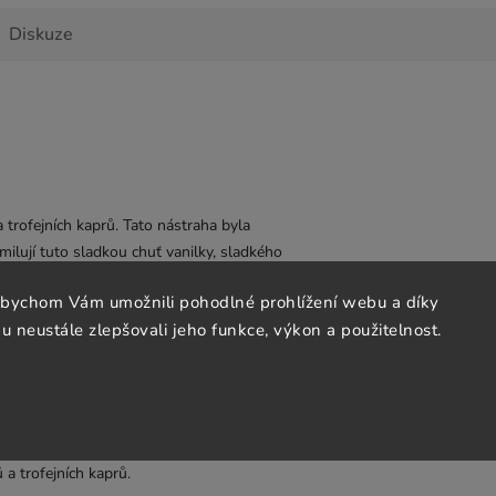
Diskuze
 trofejních kaprů. Tato nástraha byla
ilují tuto sladkou chuť vanilky, sladkého
mů.
abychom Vám umožnili pohodlné prohlížení webu a díky
skovnách, kde bylo uloveno několik
 neustále zlepšovali jeho funkce, výkon a použitelnost.
ovu amurů přizpůsobit i návnadu (krmení)
e, konopí nebo řepky!!
a trofejních kaprů.