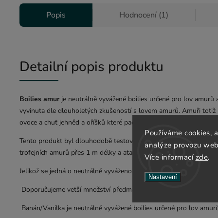
Popis
Hodnocení (1)
Detailní popis produktu
Boilies amur
je neutrálně vyvážené boilies určené pro lov amurů a
vyvinuta dle dlouholetých zkušeností s lovem amurů. Amuři totiž m
ovoce a chuť jehněd a oříšků které padají do vody z okolních stro
Používáme cookies, 
Tento produkt byl dlouhodobě testován na svazových řekách a pí
analýze provozu webu
trofejních amurů přes 1 m délky a atakujících až 25 kg hranici.
Více informací
zde
.
Jelikož se jedná o neutrálně vyváženou nástrahu, je potřeba při l
Nastavení
Doporučujeme vetší množství předmáčené pšenice, vařené kukuřic
Banán/Vanilka je neutrálně vyvážené boilies určené pro lov amurů 