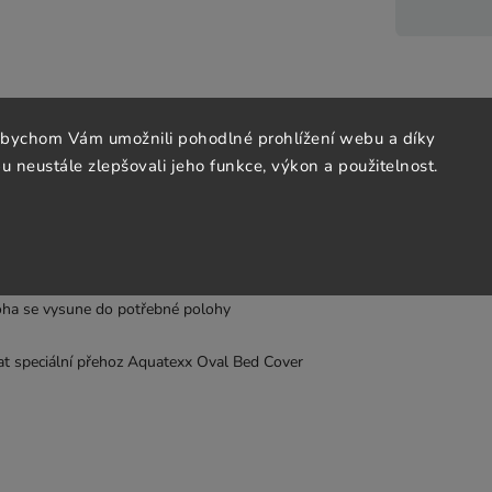
nému tělu
abychom Vám umožnili pohodlné prohlížení webu a díky
 neustále zlepšovali jeho funkce, výkon a použitelnost.
ících částí
noha se vysune do potřebné polohy
dat speciální přehoz Aquatexx Oval Bed Cover