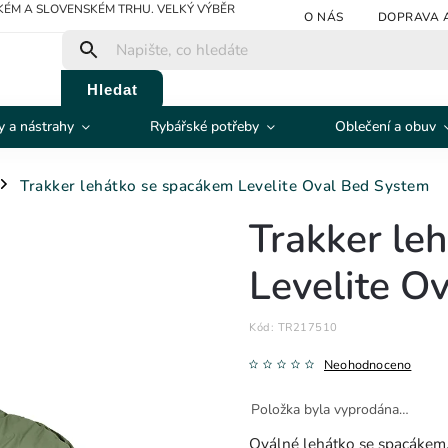
ÉM A SLOVENSKÉM TRHU. VELKÝ VÝBĚR
O NÁS
DOPRAVA 
Hledat
 a nástrahy
Rybářské potřeby
Oblečení a obuv
Trakker lehátko se spacákem Levelite Oval Bed System
/
Trakker le
Levelite O
Kód:
TR217510
Neohodnoceno
Položka byla vyprodána…
Oválné lehátko se spacákem,