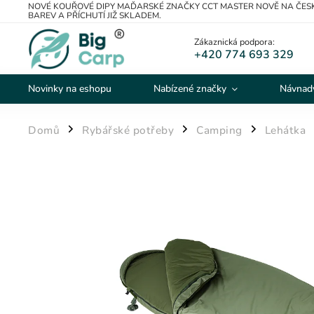
NOVÉ KOUŘOVÉ DIPY MAĎARSKÉ ZNAČKY CCT MASTER NOVĚ NA ČESK
BAREV A PŘÍCHUTÍ JIŽ SKLADEM.
Zákaznická podpora:
+420 774 693 329
Novinky na eshopu
Nabízené značky
Návnady
Domů
Rybářské potřeby
Camping
Lehátka
/
/
/