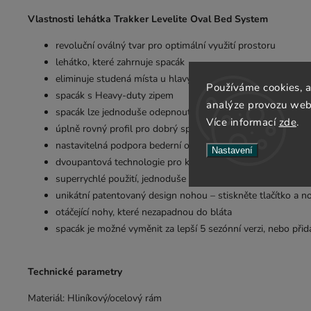
Vlastnosti lehátka Trakker Levelite Oval Bed System
revoluční oválný tvar pro optimální využití prostoru
lehátko, které zahrnuje spacák
eliminuje studená místa u hlavy a nohou díky tvaru podob
Používáme cookies, 
spacák s Heavy-duty zipem
analýze provozu webu
spacák lze jednoduše odepnout kvůli vyčištění
Více informací
zde
.
úplně rovný profil pro dobrý spánek
nastavitelná podpora bederní oblasti tužší matrací
Nastavení
dvoupantová technologie pro kompaktní složení bez vyčnívaj
superrychlé použití, jednoduše odklipněte a rozložte
unikátní patentovaný design nohou – stiskněte tlačítko a 
otáčející nohy, které nezapadnou do bláta
spacák je možné vyměnit za lepší 5 sezónní verzi, nebo při
Technické parametry
Materiál: Hliníkový/ocelový rám