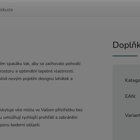
iskuze
Doplňk
tém spacáku tak, aby se zachovalo pohodlí
prostoru a optimální tepelné vlastnosti.
úplně novým pojetím designu lehátek a
Katego
EAN
:
skytuje více místa ve Vašem přístřešku bez
Varian
umožňují rychlejší prohřátí a zabránění
poru bederní oblasti.