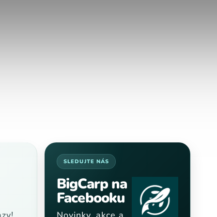
SLEDUJTE NÁS
BigCarp na
Facebooku
zy!
Novinky, akce a