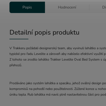
Popis
Hodnocení
D
Detailní popis produktu
V Trakkeru požádali designerský team, aby vyvinuli lehátko a sys
typické pro řadu Levelite a zároveň aby nabízelo efektivní využití 
Z tohoto se zrodilo lehátko Trakker Levelite Oval Bed System s 
přehozů.
Prodáváno jako systém lehátka a spacáku, jehož oválný design po
kompromisů na pohodlí nebo použitelnosti. Zúžené konce u nohou 
úniku tepla. Rub lehátka má navíc plně nastavitelnou část pro pod