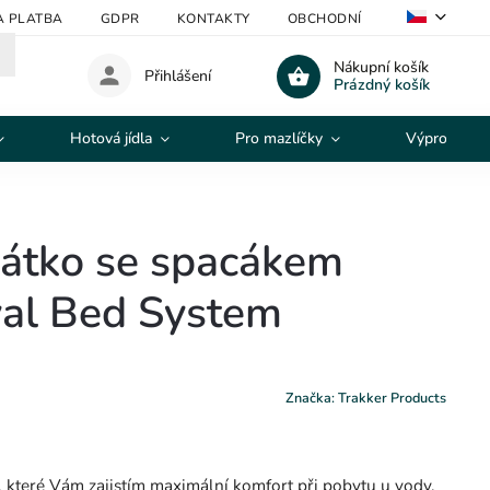
A PLATBA
GDPR
KONTAKTY
OBCHODNÍ PODMÍNKY
V
Nákupní košík
Přihlášení
Prázdný košík
Hotová jídla
Pro mazlíčky
Výprodej
hátko se spacákem
val Bed System
Značka:
Trakker Products
 které Vám zajistím maximální komfort při pobytu u vody.