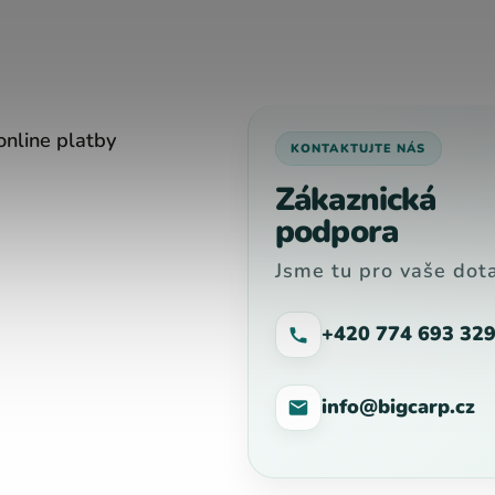
online platby
KONTAKTUJTE NÁS
Zákaznická
podpora
Jsme tu pro vaše dota
+420 774 693 32
info@bigcarp.cz