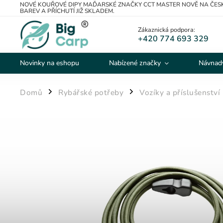
NOVÉ KOUŘOVÉ DIPY MAĎARSKÉ ZNAČKY CCT MASTER NOVĚ NA ČESK
BAREV A PŘÍCHUTÍ JIŽ SKLADEM.
Zákaznická podpora:
+420 774 693 329
Novinky na eshopu
Nabízené značky
Návnady
Domů
Rybářské potřeby
Vozíky a příslušenství
/
/