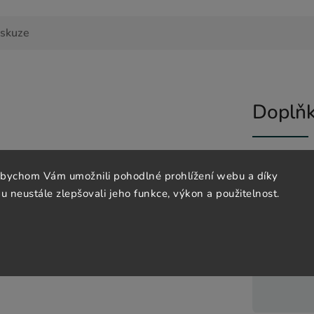
iskuze
Doplňk
abychom Vám umožnili pohodlné prohlížení webu a díky
pečí a zároveň umožňuje rychlou manipulaci
Katego
 neustále zlepšovali jeho funkce, výkon a použitelnost.
íky
EAN
:
Varian