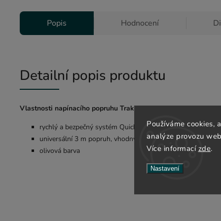
Popis
Hodnocení
D
Detailní popis produktu
Vlastnosti napínacího popruhu Trakker Safety Barrow Strap:
Používáme cookies, 
rychlý a bezpečný systém Quick Clip, který eliminuje nebez
analýze provozu webu
universální 3 m popruh, vhodný pro použití na rybářské voz
Více informací
zde
.
olivová barva
Nastavení