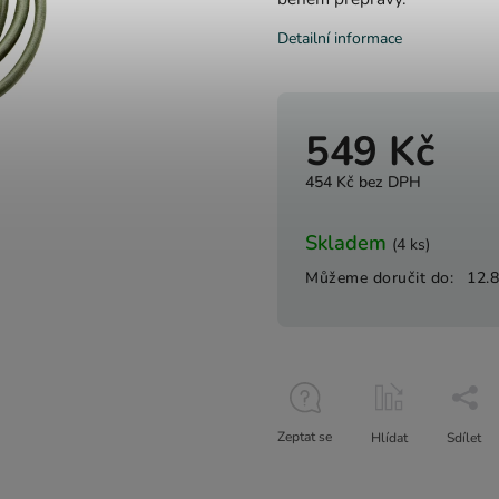
Detailní informace
549 Kč
454 Kč bez DPH
Skladem
(4 ks)
Můžeme doručit do:
12.
Zeptat se
Hlídat
Sdílet