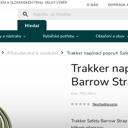
ÉM A SLOVENSKÉM TRHU. VELKÝ VÝBĚR
O NÁS
DOPRAVA 
Hledat
 a nástrahy
Rybářské potřeby
Oblečení a obuv
Příslušenství k vozíkům
Trakker napínací popruh Saf
/
/
Trakker na
Barrow St
Kód:
TR215801
Neohodnoceno
Trakker Safety Barrow Strap j
během přepravy.