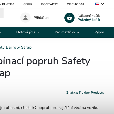
A PLATBA
GDPR
KONTAKTY
OBCHODNÍ PODMÍNKY
V
Nákupní košík
Přihlášení
Prázdný košík
Hotová jídla
Pro mazlíčky
Výprodej
ety Barrow Strap
pínací popruh Safety
rap
Značka:
Trakker Products
e robustní, elastický popruh pro zajištění věcí na vozíku