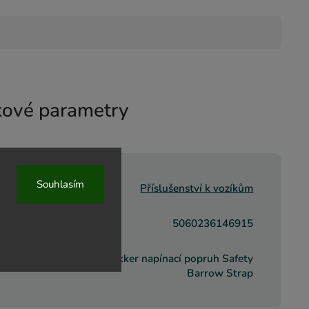
ové parametry
Souhlasím
rie
:
Příslušenství k vozíkům
5060236146915
Trakker napínací popruh Safety
ta
:
Barrow Strap