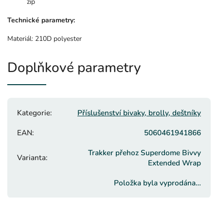
zip
Technické parametry:
Materiál: 210D polyester
Doplňkové parametry
Kategorie
:
Příslušenství bivaky, brolly, deštníky
EAN
:
5060461941866
Trakker přehoz Superdome Bivvy
Varianta
:
Extended Wrap
Položka byla vyprodána…