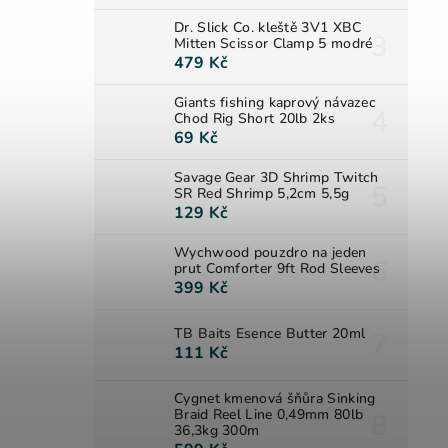
Dr. Slick Co. kleště 3V1 XBC
Mitten Scissor Clamp 5 modré
479 Kč
Giants fishing kaprový návazec
Chod Rig Short 20lb 2ks
69 Kč
Savage Gear 3D Shrimp Twitch
SR Red Shrimp 5,2cm 5,5g
129 Kč
Wychwood pouzdro na jeden
prut Comforter 9ft Rod Sleeves
399 Kč
TB Baits Esence Butter 20ml
111 Kč
Cygnet kmenová šňůra Sinking
Braid Reel Line 0,49mm 80lb
36,3kg 300m