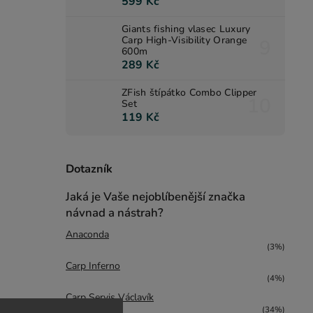
599 Kč
Giants fishing vlasec Luxury
Carp High-Visibility Orange
600m
289 Kč
ZFish štípátko Combo Clipper
Set
119 Kč
Dotazník
Jaká je Vaše nejoblíbenější značka
návnad a nástrah?
Anaconda
(3%)
Carp Inferno
(4%)
Carp Servis Václavík
(34%)