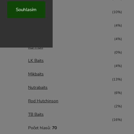
CC Moore
Souhlasím
(10%)
CCT Master
(4%)
Karel Nikl
(4%)
KS-Fish
(0%)
LK Baits
(4%)
Mikbaits
(13%)
Nutrabaits
(6%)
Rod Hutchinson
(2%)
TB Baits
(16%)
Počet hlasů:
70