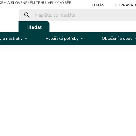
ÉM A SLOVENSKÉM TRHU. VELKÝ VÝBĚR
O NÁS
DOPRAVA 
Hledat
 a nástrahy
Rybářské potřeby
Oblečení a obuv