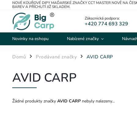
NOVÉ KOUŘOVÉ DIPY MAĎARSKÉ ZNAČKY CCT MASTER NOVĚ NA ČESK
BAREV A PŘÍCHUTÍ JIŽ SKLADEM.
Zákaznická podpora:
+420 774 693 329
Novinky na eshopu
Nabízené značky
Návnady
Domů
Prodávané značky
AVID CARP
/
/
AVID CARP
Žádné produkty značky
AVID CARP
nebyly nalezeny...