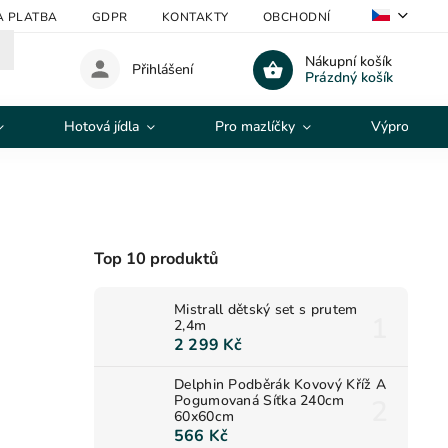
A PLATBA
GDPR
KONTAKTY
OBCHODNÍ PODMÍNKY
V
Nákupní košík
Přihlášení
Prázdný košík
Hotová jídla
Pro mazlíčky
Výprodej
Top 10 produktů
Mistrall dětský set s prutem
2,4m
2 299 Kč
Delphin Podběrák Kovový Kříž A
Pogumovaná Síťka 240cm
60x60cm
566 Kč