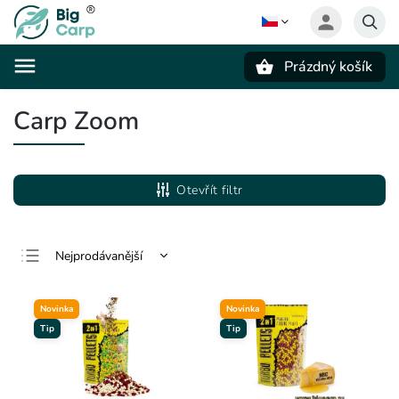
Prázdný košík
Hledat
Carp Zoom
Otevřít filtr
Nejprodávanější
Nejlevnější
Novinka
Novinka
Nejdražší
Tip
Tip
Abecedně