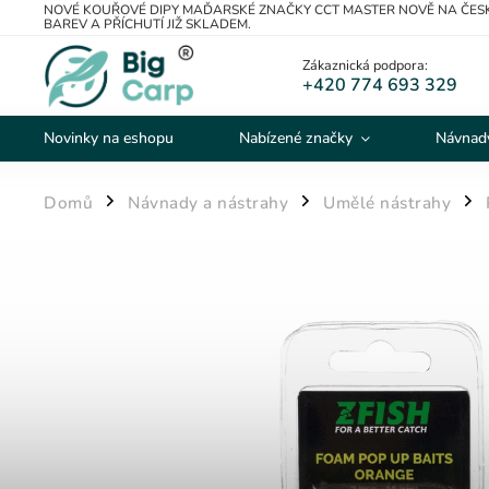
NOVÉ KOUŘOVÉ DIPY MAĎARSKÉ ZNAČKY CCT MASTER NOVĚ NA ČESK
BAREV A PŘÍCHUTÍ JIŽ SKLADEM.
Zákaznická podpora:
+420 774 693 329
Novinky na eshopu
Nabízené značky
Návnady
Domů
Návnady a nástrahy
Umělé nástrahy
/
/
/