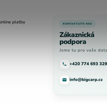
online platby
KONTAKTUJTE NÁS
Zákaznická
podpora
Jsme tu pro vaše dota
+420 774 693 32
info@bigcarp.cz