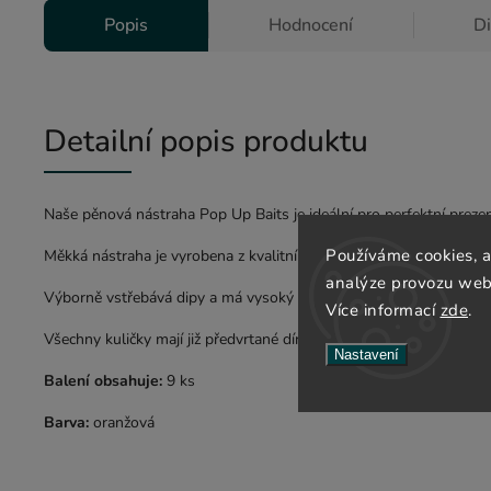
Popis
Hodnocení
D
Detailní popis produktu
Naše pěnová nástraha Pop Up Baits je ideální pro perfektní prezen
Používáme cookies, 
Měkká nástraha je vyrobena z kvalitního pěnového materiálu s vy
analýze provozu webu
Výborně vstřebává dipy a má vysoký plovoucí výtlak.
Více informací
zde
.
Všechny kuličky mají již předvrtané dírky.
Nastavení
Balení obsahuje:
9 ks
Barva:
oranžová