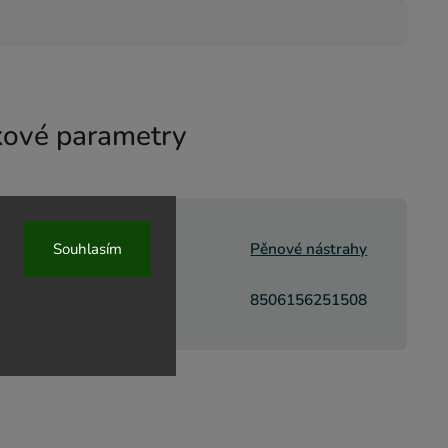
ové parametry
rie
:
Pěnové nástrahy
Souhlasím
8506156251508