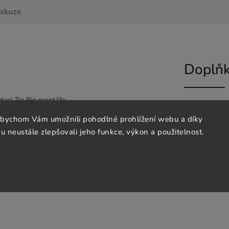
iskuze
Doplňk
taci Zig Rig montáže.
abychom Vám umožnili pohodlné prohlížení webu a díky
sokou mírou nasákavosti a pružnosti.
Katego
 neustále zlepšovali jeho funkce, výkon a použitelnost.
EAN
: