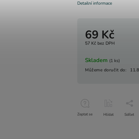
Detailní informace
69 Kč
57 Kč bez DPH
Skladem
(1 ks)
Můžeme doručit do:
11.
Zeptat se
Hlídat
Sdílet