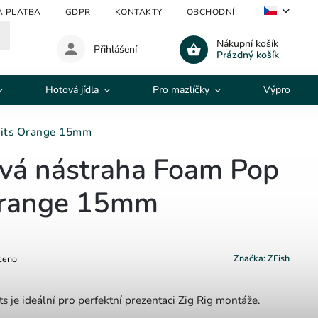
A PLATBA
GDPR
KONTAKTY
OBCHODNÍ PODMÍNKY
V
Nákupní košík
Přihlášení
Prázdný košík
Hotová jídla
Pro mazlíčky
Výprodej
aits Orange 15mm
vá nástraha Foam Pop
Orange 15mm
Značka:
ZFish
ceno
 je ideální pro perfektní prezentaci Zig Rig montáže.