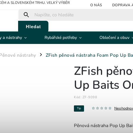
ÉM A SLOVENSKÉM TRHU. VELKÝ VÝBĚR
O NÁS
DOPRAVA 
Hledat
 a nástrahy
Rybářské potřeby
Oblečení a obuv
Pěnové nástrahy
ZFish pěnová nástraha Foam Pop Up B
/
ZFish pěno
Up Baits 
Kód:
ZF-9098
Neohodno
Tip
Pěnová nástraha Pop Up Baits