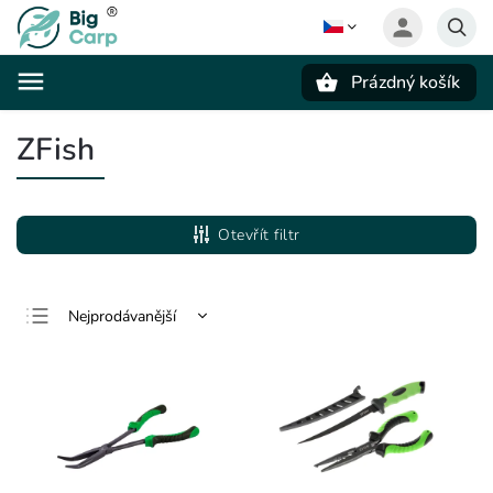
Prázdný košík
Hledat
ZFish
Otevřít filtr
Nejprodávanější
Nejlevnější
Nejdražší
Abecedně