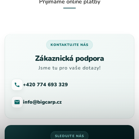
Přijímáme online platby
KONTAKTUJTE NÁS
Zákaznická podpora
Jsme tu pro vaše dotazy!
+420 774 693 329
info@bigcarp.cz
SLEDUJTE NÁS