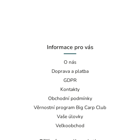
Informace pro vás
O nás
Doprava a platba
GDPR
Kontakty
Obchodní podmínky
Věrnostní program Big Carp Club
Vaše úlovky
Veľkoobchod