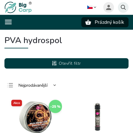
Prázdný košík
Hledat
PVA hydrospol
Otevřít filtr
Nejprodávanější
Nejlevnější
Akce
Nejdražší
–25 %
Abecedně