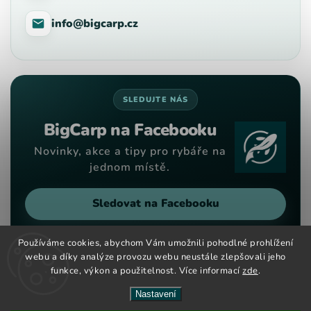
info@bigcarp.cz
SLEDUJTE NÁS
BigCarp na Facebooku
Novinky, akce a tipy pro rybáře na
jednom místě.
Sledovat na Facebooku
Používáme cookies, abychom Vám umožnili pohodlné prohlížení
webu a díky analýze provozu webu neustále zlepšovali jeho
funkce, výkon a použitelnost. Více informací
zde
.
Copyright 2026
Big Carp
. Všechna práva vyhrazena.
Vytvořil
Shoptet
| Design
Shoptak.cz
Nastavení